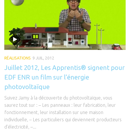
RÉALISATIONS
9 JUIL, 2012
Juillet 2012, Les Apprentis® signent pour
EDF ENR un film sur l’énergie
photovoltaïque
Suivez Jamy à la découverte du photovoltaïque, vous
saurez tout sur : – Les panneaux : leur fabrication, leur
fonctionnement, leur installation sur une maison
individuelle, – Les particuliers qui deviennent producteurs
d’électricité, –...