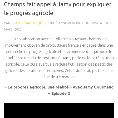
Champs fait appel à Jamy pour expliquer
Réalisations
le progrès agricole
La presse en parle
PAR
TEAMPEDAGOGIQUE
· PUBLIÉ
17 NOVEMBRE 2018
· MISE À JOUR
Contact
MAI 5, 2023
En collaboration avec le Collectif Nouveaux Champs, un
mouvement citoyen de producteurs français engagés dans une
démarche de progrès agricole et environnemental qui porte le
label “Zéro Résidu de Pesticides”, Jamy parle de la 2e révolution
agricole, celle qui s’évertue à réduire l’utilisation des pesticides
grâce à des solutions alternatives. Cette vidéo fait partie d’une
série de 4 épisodes :
– Le progrès agricole, une réalité – Avec Jamy Gourmaud
– Episode 2