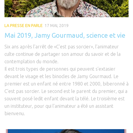
LA PRESSE EN PARLE
17 MAI, 2019
Mai 2019, Jamy Gourmaud, science et vie
Six ans après l’arrêt de «C’est pas sorcier», l’animateur
culte continue de partager son amour du savoir et de la
contemplation du monde.
Il est trois types de personnes qui peuvent s’extasier
devant le visage et les binocles de Jamy Gourmaud. Le
premier est un enfant né entre 1980 et 2000, biberonné à
C’est pas sorcier. Le second est le parent du premier, qui a
souvent posé ledit enfant devant la télé. Le troisième est
un instituteur, pour qui l’animateur a été un assistant
bienvenu.