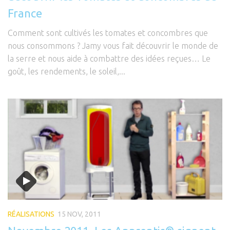
France
Comment sont cultivés les tomates et concombres que
nous consommons ? Jamy vous fait découvrir le monde de
la serre et nous aide à combattre des idées reçues… Le
goût, les rendements, le soleil,...
RÉALISATIONS
15 NOV, 2011