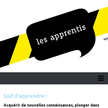
Accueil
Soif d’apprendre !
La société
Acquérir de nouvelles connaissances, plonger dans
Notes récentes