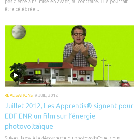
pas d’être ainsi mise en avant, au contraire. Elle pourrait
être célébrée...
RÉALISATIONS
9 JUIL, 2012
Juillet 2012, Les Apprentis® signent pour
EDF ENR un film sur l’énergie
photovoltaïque
Suivez Jamy à la découverte du photovoltaïque, vous