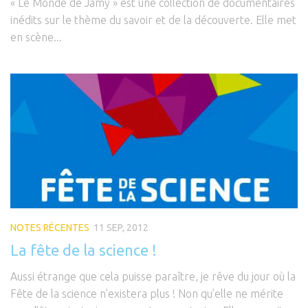
« Le Monde de Jamy » est une collection de documentaires
inédits sur le thème du savoir et de la découverte. Elle met
en scène...
NOTES RÉCENTES
11 SEP, 2012
La fête de la science !
Aussi étrange que cela puisse paraître, je rêve du jour où la
Fête de la science n’existera plus ! Non qu’elle ne mérite